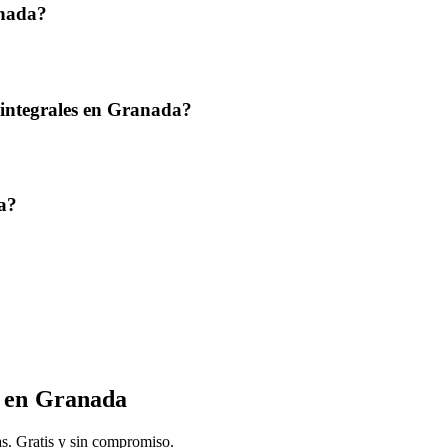
anada?
 integrales en Granada?
a?
en
Granada
s. Gratis y sin compromiso.