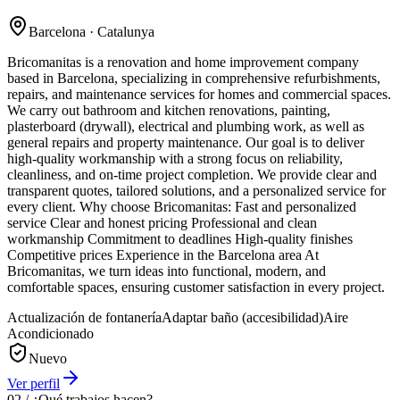
Barcelona
· Catalunya
Bricomanitas is a renovation and home improvement company
based in Barcelona, specializing in comprehensive refurbishments,
repairs, and maintenance services for homes and commercial spaces.
We carry out bathroom and kitchen renovations, painting,
plasterboard (drywall), electrical and plumbing work, as well as
general repairs and property maintenance. Our goal is to deliver
high-quality workmanship with a strong focus on reliability,
cleanliness, and on-time project completion. We provide clear and
transparent quotes, tailored solutions, and a personalized service for
every client. Why choose Bricomanitas: Fast and personalized
service Clear and honest pricing Professional and clean
workmanship Commitment to deadlines High-quality finishes
Competitive prices Experience in the Barcelona area At
Bricomanitas, we turn ideas into functional, modern, and
comfortable spaces, ensuring customer satisfaction in every project.
Actualización de fontanería
Adaptar baño (accesibilidad)
Aire
Acondicionado
Nuevo
Ver perfil
02
/
¿Qué trabajos hacen?