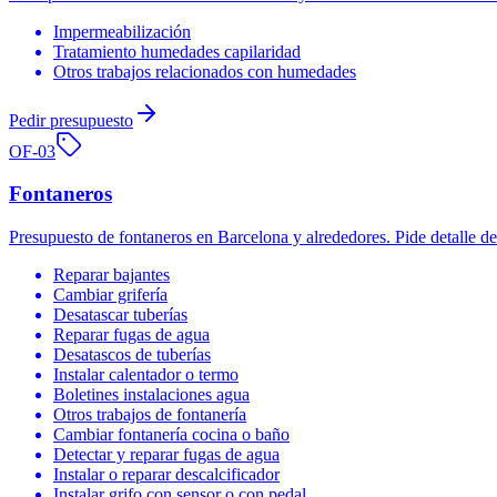
Impermeabilización
Tratamiento humedades capilaridad
Otros trabajos relacionados con humedades
Pedir presupuesto
OF-
03
Fontaneros
Presupuesto de fontaneros en Barcelona y alrededores. Pide detalle d
Reparar bajantes
Cambiar grifería
Desatascar tuberías
Reparar fugas de agua
Desatascos de tuberías
Instalar calentador o termo
Boletines instalaciones agua
Otros trabajos de fontanería
Cambiar fontanería cocina o baño
Detectar y reparar fugas de agua
Instalar o reparar descalcificador
Instalar grifo con sensor o con pedal