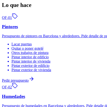
Lo que hace
OF-
01
Pintores
Presupuesto de pintores en Barcelona y alrededores. Pide detalle de 
Lacar puertas
Quitar o poner gotelé
Otros trabajos de pintura
Pintar interior de edificio
Pintar interior de vivienda
Pintar exterior de edificio
Pintar exterior de vivienda
Pedir presupuesto
OF-
02
Humedades
Presupuesto de humedades en Barcelona y alrededores. Pide detalle d