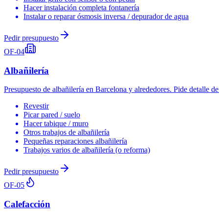
Hacer instalación completa fontanería
Instalar o reparar ósmosis inversa / depurador de agua
Pedir presupuesto
OF-
04
Albañilería
Presupuesto de albañilería en Barcelona y alrededores. Pide detalle d
Revestir
Picar pared / suelo
Hacer tabique / muro
Otros trabajos de albañilería
Pequeñas reparaciones albañilería
Trabajos varios de albañilería (o reforma)
Pedir presupuesto
OF-
05
Calefacción