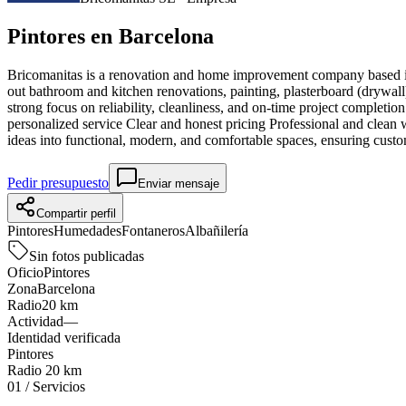
Pintores en
Barcelona
Bricomanitas is a renovation and home improvement company based in
out bathroom and kitchen renovations, painting, plasterboard (drywall
strong focus on reliability, cleanliness, and on-time project completi
personalized service Clear and honest pricing Professional and clea
ideas into functional, modern, and comfortable spaces, ensuring custom
Pedir presupuesto
Enviar mensaje
Compartir perfil
Pintores
Humedades
Fontaneros
Albañilería
Sin fotos publicadas
Oficio
Pintores
Zona
Barcelona
Radio
20 km
Actividad
—
Identidad verificada
Pintores
Radio
20 km
01
/
Servicios