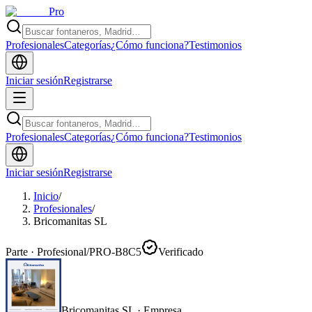
Pro
Profesionales
Categorías
¿Cómo funciona?
Testimonios
Iniciar sesión
Registrarse
Profesionales
Categorías
¿Cómo funciona?
Testimonios
Iniciar sesión
Registrarse
Inicio
/
Profesionales
/
Bricomanitas SL
Parte · Profesional
/
PRO-B8C5
Verificado
Bricomanitas SL
·
Empresa