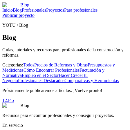
Blog
Inicio
Blog
Profesionales
Proyectos
Para profesionales
Publicar proyecto
YOTU
/
Blog
Blog
Guías, tutoriales y recursos para profesionales de la construcción y
reformas.
Categorías:
Todos
Precios de Reformas y Obras
Presupuestos y
Mediciones
Cómo Encontrar Profesionales
Facturación y
Normativa
Empleo en el Sector
Hacer Crecer tu
Negocio
Profesionales Destacados
Comparativas y Herramientas
Próximamente publicaremos artículos. ¡Vuelve pronto!
1
2
3
4
5
Blog
Recursos para encontrar profesionales y conseguir proyectos.
En servicio