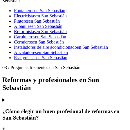
Sebastián.
Fontaneros
en San Sebastián
Electricistas
en San Sebastián
Pintores
en San Sebastián
Albañiles
en San Sebastián
Reformistas
en San Sebastián
Carpinteros
en San Sebastián
Cerrajeros
en San Sebastián
Instaladores de aire acondicionado
en San Sebastián
Alicatadores
en San Sebastián
Escayolistas
en San Sebastián
03
/
Preguntas frecuentes en San Sebastián
Reformas y profesionales en San
Sebastián
¿Cómo elegir un buen profesional de reformas en
San Sebastián?
+