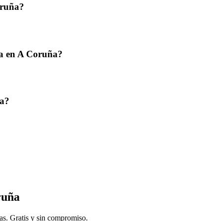
oruña?
ía en A Coruña?
ña?
ruña
as. Gratis y sin compromiso.