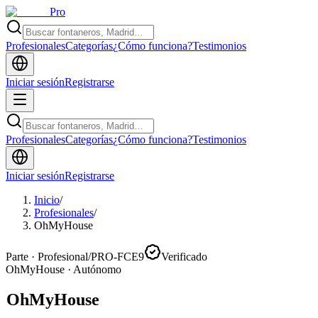
Pro
Profesionales
Categorías
¿Cómo funciona?
Testimonios
Iniciar sesión
Registrarse
Profesionales
Categorías
¿Cómo funciona?
Testimonios
Iniciar sesión
Registrarse
Inicio
/
Profesionales
/
OhMyHouse
Parte · Profesional
/
PRO-FCE9
Verificado
OhMyHouse
·
Autónomo
OhMyHouse