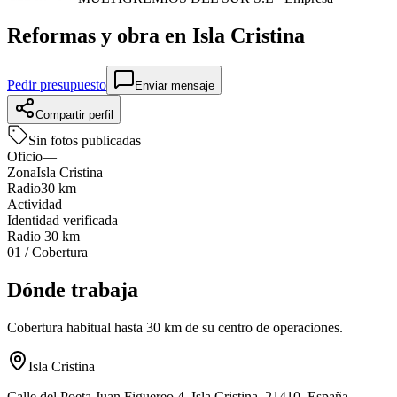
Reformas y obra en
Isla Cristina
Pedir presupuesto
Enviar mensaje
Compartir perfil
Sin fotos publicadas
Oficio
—
Zona
Isla Cristina
Radio
30 km
Actividad
—
Identidad verificada
Radio
30 km
01
/
Cobertura
Dónde trabaja
Cobertura habitual hasta 30 km de su centro de operaciones.
Isla Cristina
Calle del Poeta Juan Figuereo 4, Isla Cristina, 21410, España