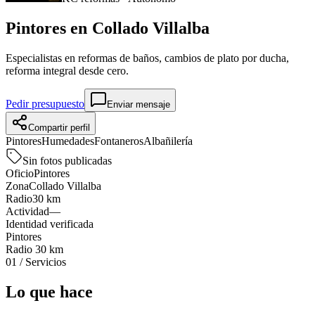
Pintores en
Collado Villalba
Especialistas en reformas de baños, cambios de plato por ducha,
reforma integral desde cero.
Pedir presupuesto
Enviar mensaje
Compartir perfil
Pintores
Humedades
Fontaneros
Albañilería
Sin fotos publicadas
Oficio
Pintores
Zona
Collado Villalba
Radio
30 km
Actividad
—
Identidad verificada
Pintores
Radio
30 km
01
/
Servicios
Lo que hace