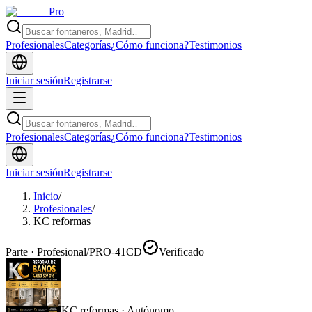
Pro
Profesionales
Categorías
¿Cómo funciona?
Testimonios
Iniciar sesión
Registrarse
Profesionales
Categorías
¿Cómo funciona?
Testimonios
Iniciar sesión
Registrarse
Inicio
/
Profesionales
/
KC reformas
Parte · Profesional
/
PRO-41CD
Verificado
KC reformas
·
Autónomo