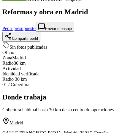
Reformas y obra en
Madrid
Pedir presupuesto
Enviar mensaje
Compartir perfil
Sin fotos publicadas
Oficio
—
Zona
Madrid
Radio
30 km
Actividad
—
Identidad verificada
Radio
30 km
01
/
Cobertura
Dónde trabaja
Cobertura habitual hasta 30 km de su centro de operaciones.
Madrid
CALLE FRANCISCO RIOJA, Madrid, 28017, España