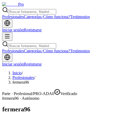
Pro
Profesionales
Categorías
¿Cómo funciona?
Testimonios
Iniciar sesión
Registrarse
Profesionales
Categorías
¿Cómo funciona?
Testimonios
Iniciar sesión
Registrarse
Inicio
/
Profesionales
/
fermera96
Parte · Profesional
/
PRO-ADA0
Verificado
fermera96
·
Autónomo
fermera96