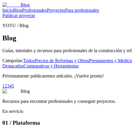
Blog
Inicio
Blog
Profesionales
Proyectos
Para profesionales
Publicar proyecto
YOTU
/
Blog
Blog
Guías, tutoriales y recursos para profesionales de la construcción y re
Categorías:
Todos
Precios de Reformas y Obras
Presupuestos y Medici
Destacados
Comparativas y Herramientas
Próximamente publicaremos artículos. ¡Vuelve pronto!
1
2
3
4
5
Blog
Recursos para encontrar profesionales y conseguir proyectos.
En servicio
01
/
Plataforma