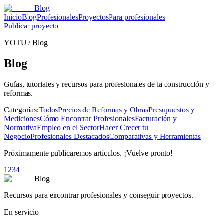
Blog
Inicio
Blog
Profesionales
Proyectos
Para profesionales
Publicar proyecto
YOTU
/
Blog
Blog
Guías, tutoriales y recursos para profesionales de la construcción y
reformas.
Categorías:
Todos
Precios de Reformas y Obras
Presupuestos y
Mediciones
Cómo Encontrar Profesionales
Facturación y
Normativa
Empleo en el Sector
Hacer Crecer tu
Negocio
Profesionales Destacados
Comparativas y Herramientas
Próximamente publicaremos artículos. ¡Vuelve pronto!
1
2
3
4
Blog
Recursos para encontrar profesionales y conseguir proyectos.
En servicio